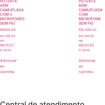
POTENTE
POTENTE
40W
60W
CAMUFLADA
CAMUFLADA
COM 2
COM
MICROFONES
MICROFONE
SEM FIO
SEM FIO
R$
699,99
R$
1.499,00
em até 6x
em até 6x
de
de
R$
116,67
R$
249,83
s/ juros
s/ juros
Adicionar
Adicionar
ao
ao
carrinho
carrinho
Central de atendimento