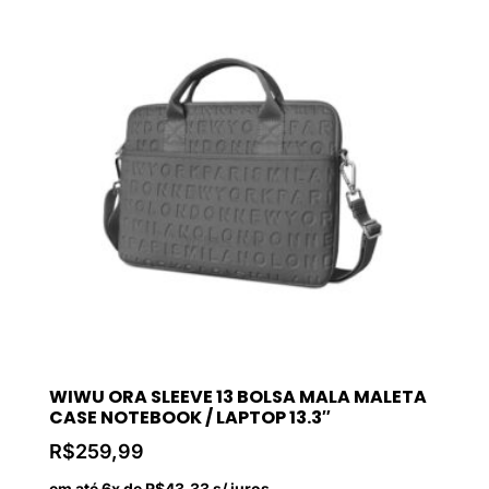
WIWU ORA SLEEVE 13 BOLSA MALA MALETA
CASE NOTEBOOK / LAPTOP 13.3″
R$
259,99
em até 6x de
R$
43,33
s/ juros