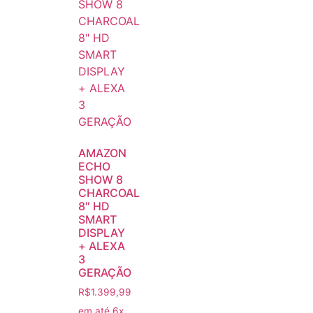
AMAZON
ECHO
SHOW 8
CHARCOAL
8″ HD
SMART
DISPLAY
+ ALEXA
3
GERAÇÃO
R$
1.399,99
em até 6x