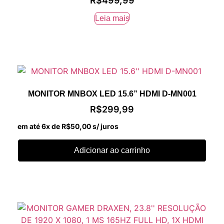
R$
499,99
Leia mais
MONITOR MNBOX LED 15.6” HDMI D-MN001
R$
299,99
em até 6x de
R$
50,00
s/ juros
Adicionar ao carrinho