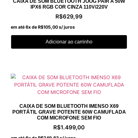
CAIXA DE SOM BLUETOOTH JOOG PAIR A 50W
IPX6 RGB COR CINZA 110V/220V
R$
629,99
em até 6x de
R$
105,00
s/ juros
Adicionar ao carrinho
CAIXA DE SOM BLUETOOTH IMENSO X69
PORTÁTIL GRAVE POTENTE 60W CAMUFLADA
COM MICROFONE SEM FIO
R$
1.499,00
em até 6x de
R$
249,83
s/ juros