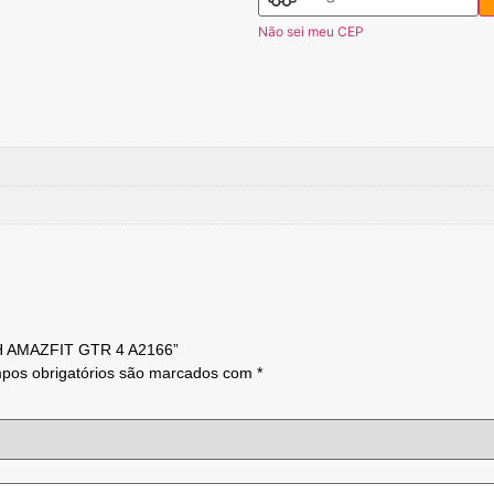
Não sei meu CEP
H AMAZFIT GTR 4 A2166”
pos obrigatórios são marcados com
*