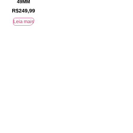
49MM
R$
249,99
Leia mais