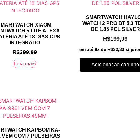
SMARTWATCH HAYL
WATCH 2 PRO BT 5.3 T
SMARTWATCH XIAOMI
DE 1.85 POL SILVER
MI WATCH 5 LITE ALEXA
BATERIA ATÉ 18 DIAS GPS
R$
199,99
INTEGRADO
em até 6x de
R$
33,33
s/ juro
R$
399,99
Leia mais
Adicionar ao carrinho
RTWATCH KAPBOM KA-
1 VEM COM 7 PULSEIRAS