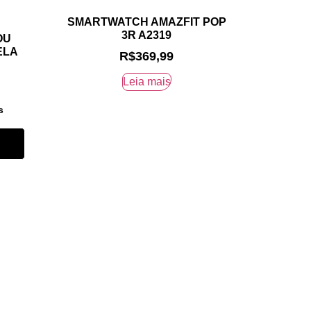
SMARTWATCH AMAZFIT POP
3R A2319
OU
ELA
R$
369,99
Leia mais
s