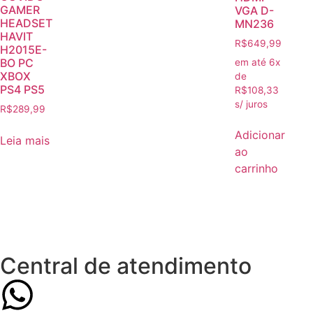
GAMER
VGA D-
HEADSET
MN236
HAVIT
R$
649,99
H2015E-
BO PC
em até 6x
XBOX
de
PS4 PS5
R$
108,33
s/ juros
R$
289,99
Adicionar
Leia mais
ao
carrinho
Central de atendimento