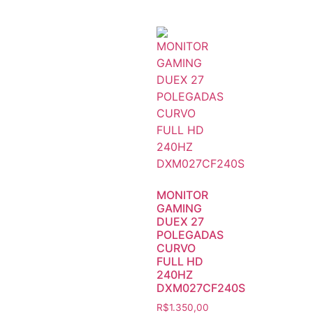
MONITOR
GAMING
DUEX 27
POLEGADAS
CURVO
FULL HD
240HZ
DXM027CF240S
R$
1.350,00