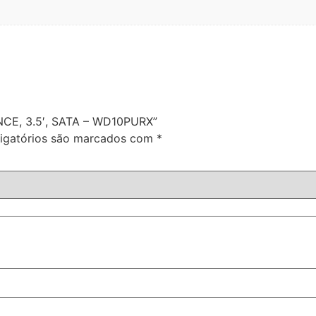
NCE, 3.5′, SATA – WD10PURX”
igatórios são marcados com
*