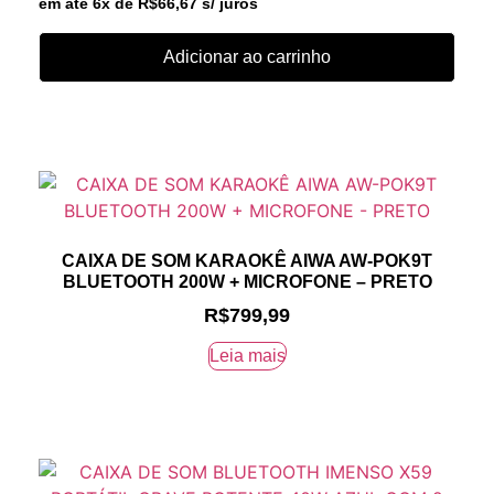
em até 6x de
R$
66,67
s/ juros
Adicionar ao carrinho
CAIXA DE SOM KARAOKÊ AIWA AW-POK9T
BLUETOOTH 200W + MICROFONE – PRETO
R$
799,99
Leia mais