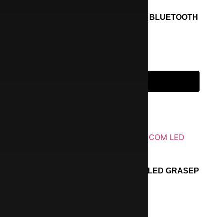
CAIXA DE SOM ALTOMEX AL-5708 BLUETOOTH
COM RGB
R$
199,99
em até 6x de
R$
33,33
s/ juros
Adicionar ao carrinho
CAIXA DE SOM BLUETOOTH COM LED GRASEP
D-BH8118
R$
399,99
Leia mais