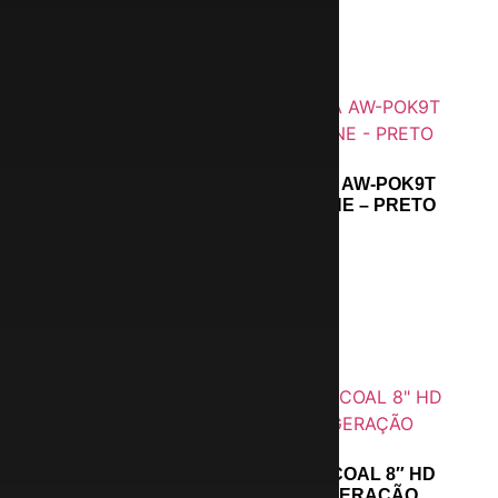
CAIXA DE SOM KARAOKÊ AIWA AW-POK9T
BLUETOOTH 200W + MICROFONE – PRETO
R$
799,99
Leia mais
AMAZON ECHO SHOW 8 CHARCOAL 8″ HD
SMART DISPLAY + ALEXA 3 GERAÇÃO