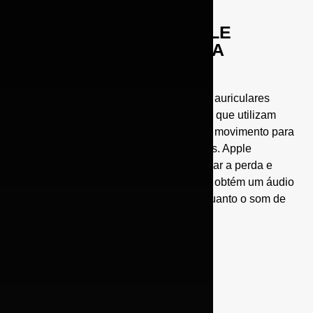
FONE DE OUVIDO APPLE
AIRPODS 2 MLWK3AM A
BRANCO
Apple AirPods de 2ª geração são fones auriculares
Bluetooth sem fios de alto desempenho que utilizam
sensores ópticos e um acelerometro de movimento para
detectar quando estão nos seus ouvidos. Apple
EarPods foram projetados para minimizar a perda e
maximizar a saída do som. Assim, você obtém um áudio
de alta qualidade tão impressionante quanto o som de
fones de ouvido mais caros.
Especificação
Marca: Apple