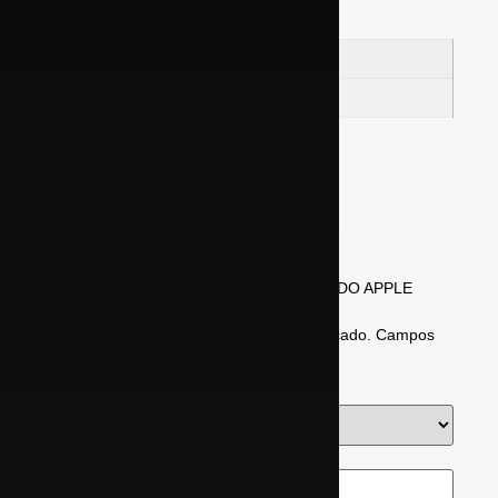
Informação adicional
0,283 kg
Peso
16 × 11 × 8 cm
Dimensões
Avaliações
Não há avaliações ainda.
Seja o primeiro a avaliar “FONE DE OUVIDO APPLE
AIRPODS 2 MLWK3AM A BRANCO”
O seu endereço de e-mail não será publicado.
Campos
obrigatórios são marcados com
*
Sua avaliação
*
Sua avaliação sobre o produto
*