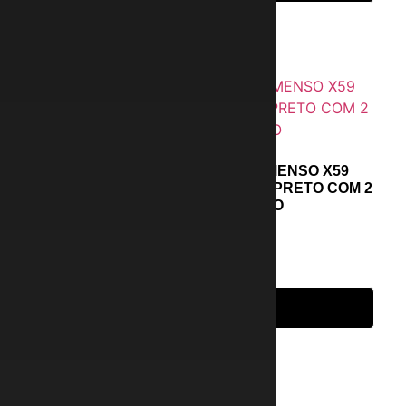
CAIXA DE SOM BLUETOOTH IMENSO X59
PORTÁTIL GRAVE POTENTE 40W PRETO COM 2
MICROFONES SEM FIO
R$
699,99
em até 6x de
R$
116,67
s/ juros
Adicionar ao carrinho