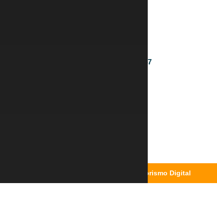
Central de atendimento
17 3342-6103
17 3342-6103
vendasnd.com@outlook.com
CNPJ: 09.492.670/0001-47
Pagamento
Segurança
Desenvolvido por
Alpha Empreendedorismo Digital