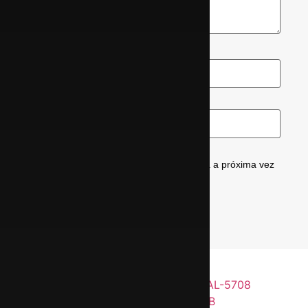
Nome
*
E-mail
*
Salvar meus dados neste navegador para a próxima vez
que eu comentar.