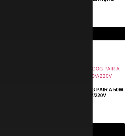
R$
1.399,99
em até 6x de
R$
233,33
s/ juros
Adicionar ao carrinho
CAIXA DE SOM BLUETOOTH JOOG PAIR A 50W
IPX6 RGB COR CINZA 110V/220V
R$
629,99
em até 6x de
R$
105,00
s/ juros
Adicionar ao carrinho