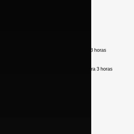
Modelo: MV7N2AM/A
Cor: Branco
Design: In-Ear (Intra-aural)
Número de microfones: 2
Tempo de execução: 5 horas (música), 3 horas
(conversa)
Tempo de carregamento: 15 Minutos para 3 horas
Porto de carregamento: Lightning
Peso: 38 gramas
Dimensão: 21.3 x 44.3 x 53.5 mm
PRODUZIDO POR APPLE