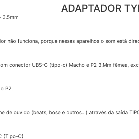
ADAPTADOR TYP
o 3.5mm
or não funciona, porque nesses aparelhos o som está direc
om conector UBS-C (tipo-c) Macho e P2 3.Mm fêmea, exclu
do P2.
e de ouvido (beats, bose e outros…) através da saída TIP
C (Tipo-C)